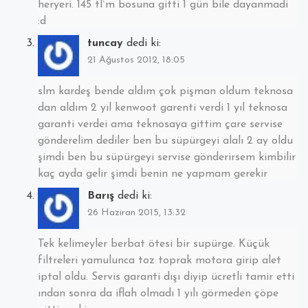
heryeri. 145 tl`m bosuna gitti 1 gün bile dayanmadi
:d
tuncay
dedi ki:
21 Ağustos 2012, 18:05
slm kardeş bende aldım çok pişman oldum teknosa
dan aldım 2 yıl kenwoot garenti verdi 1 yıl teknosa
garanti verdei ama teknosaya gittim çare servise
gönderelim dediler ben bu süpürgeyi alalı 2 ay oldu
şimdi ben bu süpürgeyi servise gönderirsem kimbilir
kaç ayda gelir şimdi benin ne yapmam gerekir
Barış
dedi ki:
26 Haziran 2015, 13:32
Tek kelimeyler berbat ötesi bir supürge. Küçük
filtreleri yamulunca toz toprak motora girip alet
iptal oldu. Servis garanti dışı diyip ücretli tamir etti
ından sonra da iflah olmadı 1 yılı görmeden çöpe