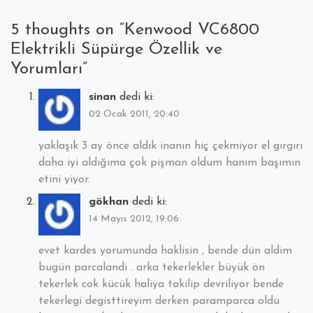
5 thoughts on “
Kenwood VC6800
Elektrikli Süpürge Özellik ve
Yorumları
”
sinan
dedi ki:
02 Ocak 2011, 20:40
yaklaşık 3 ay önce aldık inanın hiç çekmiyor el gırgırı
daha iyi aldığıma çok pişman oldum hanım başımın
etini yiyor.
gökhan
dedi ki:
14 Mayıs 2012, 19:06
evet kardes yorumunda haklisin , bende dün aldim
bugün parcalandi . arka tekerlekler büyük ön
tekerlek cok kücük haliya takilip devriliyor bende
tekerlegi degisttireyim derken paramparca oldu