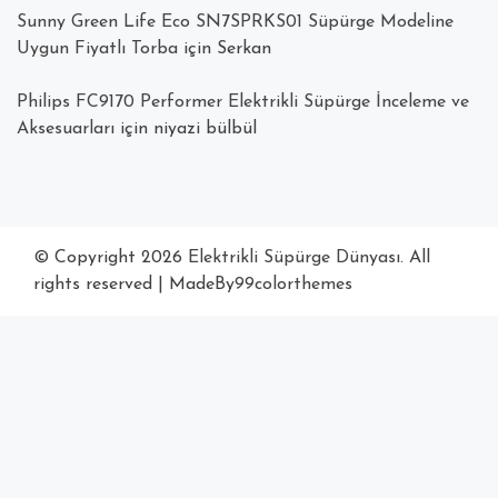
Sunny Green Life Eco SN7SPRKS01 Süpürge Modeline
Uygun Fiyatlı Torba
için
Serkan
Philips FC9170 Performer Elektrikli Süpürge İnceleme ve
Aksesuarları
için
niyazi bülbül
© Copyright 2026
Elektrikli Süpürge Dünyası
. All
rights reserved
|
MadeBy
99colorthemes