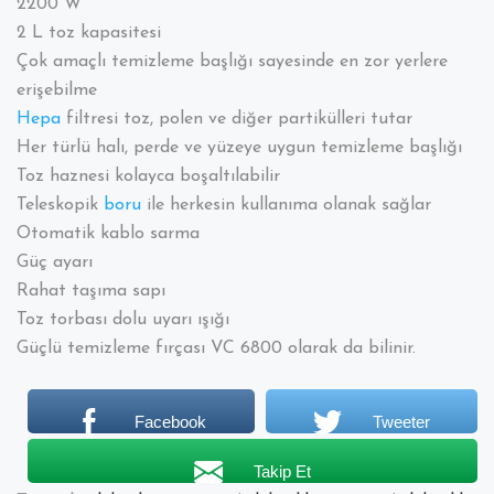
2200 W
2 L toz kapasitesi
Çok amaçlı temizleme başlığı sayesinde en zor yerlere
erişebilme
Hepa
filtresi toz, polen ve diğer partikülleri tutar
Her türlü halı, perde ve yüzeye uygun temizleme başlığı
Toz haznesi kolayca boşaltılabilir
Teleskopik
boru
ile herkesin kullanıma olanak sağlar
Otomatik kablo sarma
Güç ayarı
Rahat taşıma sapı
Toz torbası dolu uyarı ışığı
Güçlü temizleme fırçası VC 6800 olarak da bilinir.
Facebook
Tweeter
Takip Et