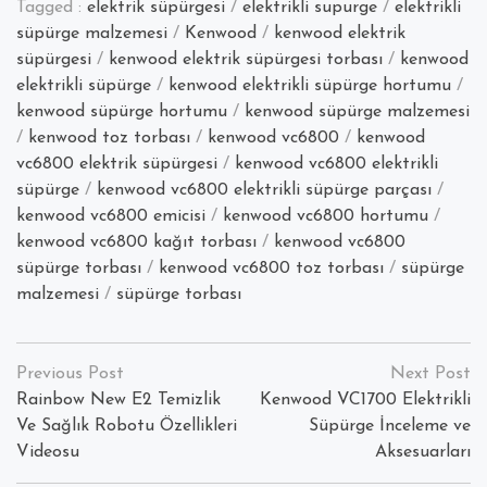
Tagged :
elektrik süpürgesi
/
elektrikli supurge
/
elektrikli
süpürge malzemesi
/
Kenwood
/
kenwood elektrik
süpürgesi
/
kenwood elektrik süpürgesi torbası
/
kenwood
elektrikli süpürge
/
kenwood elektrikli süpürge hortumu
/
kenwood süpürge hortumu
/
kenwood süpürge malzemesi
/
kenwood toz torbası
/
kenwood vc6800
/
kenwood
vc6800 elektrik süpürgesi
/
kenwood vc6800 elektrikli
süpürge
/
kenwood vc6800 elektrikli süpürge parçası
/
kenwood vc6800 emicisi
/
kenwood vc6800 hortumu
/
kenwood vc6800 kağıt torbası
/
kenwood vc6800
süpürge torbası
/
kenwood vc6800 toz torbası
/
süpürge
malzemesi
/
süpürge torbası
Yazı
dolaşımı
Rainbow New E2 Temizlik
Kenwood VC1700 Elektrikli
Ve Sağlık Robotu Özellikleri
Süpürge İnceleme ve
Videosu
Aksesuarları