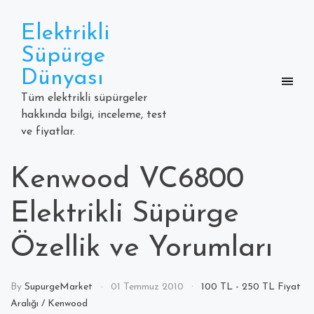
Skip
to
Elektrikli
content
Süpürge
Dünyası
Tüm elektrikli süpürgeler
hakkında bilgi, inceleme, test
ve fiyatlar.
Kenwood VC6800
Elektrikli Süpürge
Özellik ve Yorumları
By
SupurgeMarket
01 Temmuz 2010
100 TL - 250 TL Fiyat
Aralığı
/
Kenwood