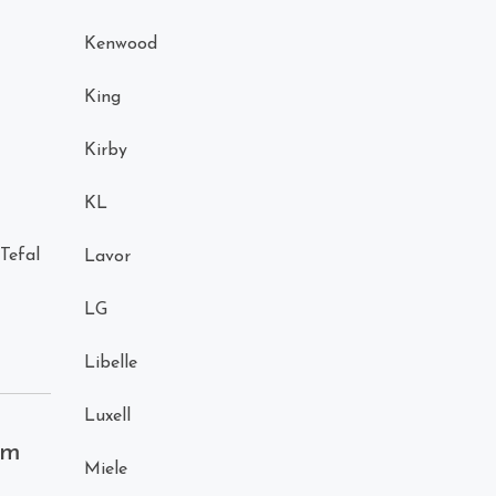
Kenwood
King
Kirby
KL
Tefal
Lavor
LG
Libelle
Luxell
üm
Miele