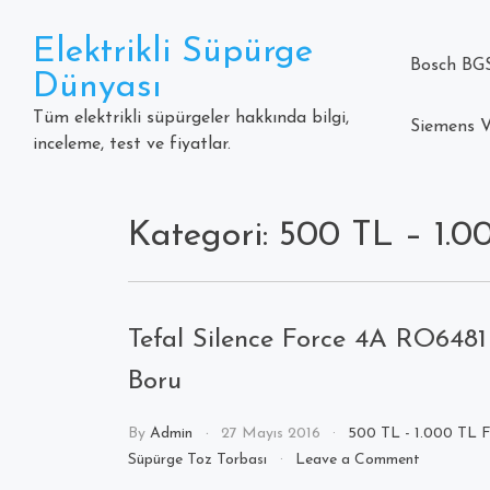
Skip
to
Elektrikli Süpürge
content
Bosch BGS
Dünyası
Tüm elektrikli süpürgeler hakkında bilgi,
Siemens V
inceleme, test ve fiyatlar.
Kategori: 500 TL – 1.0
Tefal Silence Force 4A RO6481 
Boru
By
Admin
27 Mayıs 2016
500 TL - 1.000 TL Fi
on
Süpürge Toz Torbası
Leave a Comment
Tefal