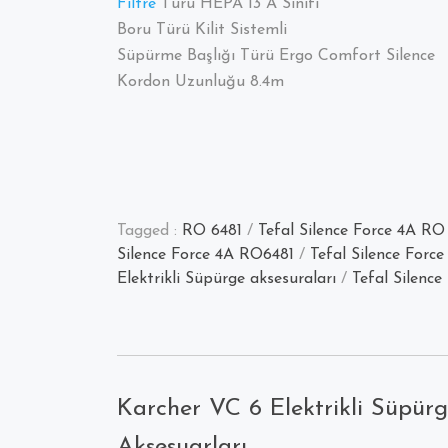
Filtre
Türü HEPA 13 A Sınıfı
Boru Türü Kilit Sistemli
Süpürme Başlığı Türü Ergo Comfort Silence
Kordon Uzunluğu 8.4m
Tagged :
RO 6481
/
Tefal Silence Force 4A RO 
Silence Force 4A RO6481
/
Tefal Silence Forc
Elektrikli Süpürge aksesuraları
/
Tefal Silence
Karcher VC 6 Elektrikli Süpür
Aksesuarları