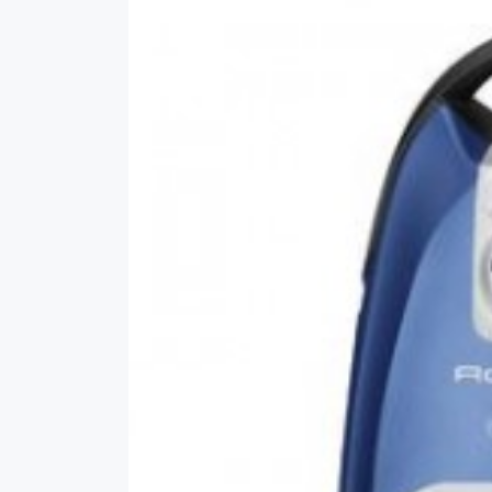
Silence
Force
4A
RO6481
Elektrikli
Süpürge
Toz
Torbası,Em
Başlık
ve
Boru