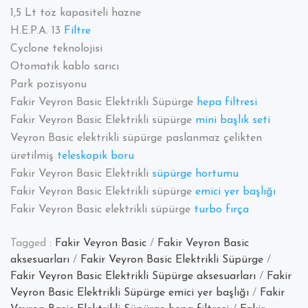
1,5 Lt toz kapasiteli hazne
H.E.P.A. 13
Filtre
Cyclone teknolojisi
Otomatik kablo sarıcı
Park pozisyonu
Fakir Veyron Basic Elektrikli Süpürge
hepa filtresi
Fakir Veyron Basic Elektrikli süpürge
mini başlık seti
Veyron Basic elektrikli süpürge paslanmaz çelikten
üretilmiş
teleskopik boru
Fakir Veyron Basic Elektrikli
süpürge hortumu
Fakir Veyron Basic Elektrikli süpürge
emici yer başlığı
Fakir Veyron Basic elektrikli süpürge
turbo fırça
Tagged :
Fakir Veyron Basic
/
Fakir Veyron Basic
aksesuarları
/
Fakir Veyron Basic Elektrikli Süpürge
/
Fakir Veyron Basic Elektrikli Süpürge aksesuarları
/
Fakir
Veyron Basic Elektrikli Süpürge emici yer başlığı
/
Fakir