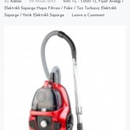
By
Admin
09 Nisan 2015
500 TL - 1.000 TL Fiyat Aralığı
/
Elektrikli Süpürge Hepa Filtresi
/
Fakir
/
Toz Torbasız Elektrikli
on
Süpürge
/
Yatık Elektrikli Süpürge
Leave a Comment
Fakir
Veyron
Turbo
Elektrikli
Süpürgesinin
Bütün
Aksesuarları