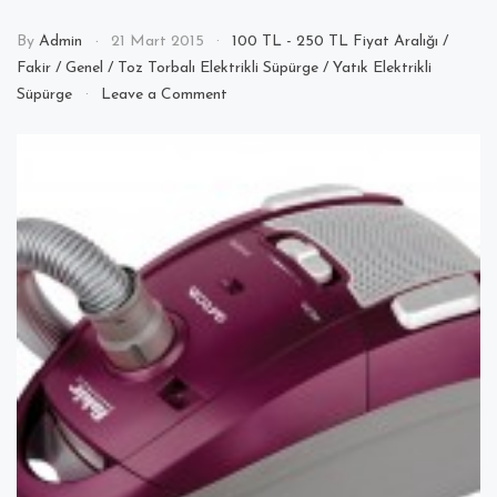
By
Admin
21 Mart 2015
100 TL - 250 TL Fiyat Aralığı
/
Fakir
/
Genel
/
Toz Torbalı Elektrikli Süpürge
/
Yatık Elektrikli
on
Süpürge
Leave a Comment
Fakir
Garcia
Elektrikli
Süpürge
Aksesuarları