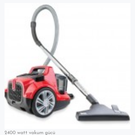
Veyron
Basic
Elektrikli
Süpürgesinin
Aradığınız
Tüm
Parçaları
2400 watt vakum gücü