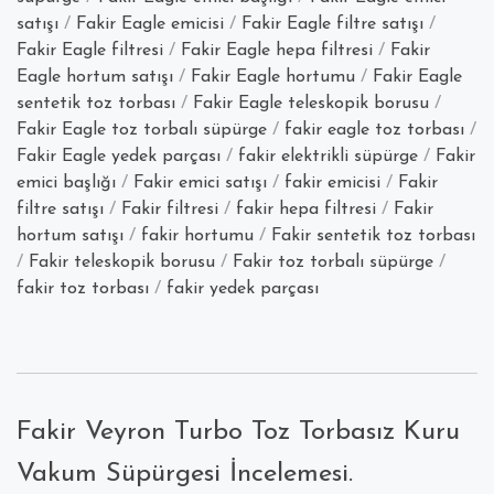
Kızağın
satışı
/
Fakir Eagle emicisi
/
Fakir Eagle filtre satışı
/
Satışı
Fakir Eagle filtresi
/
Fakir Eagle hepa filtresi
/
Fakir
Nerede
Eagle hortum satışı
/
Fakir Eagle hortumu
/
Fakir Eagle
Yapılma
sentetik toz torbası
/
Fakir Eagle teleskopik borusu
/
Fakir Eagle toz torbalı süpürge
/
fakir eagle toz torbası
/
Fakir Eagle yedek parçası
/
fakir elektrikli süpürge
/
Fakir
emici başlığı
/
Fakir emici satışı
/
fakir emicisi
/
Fakir
filtre satışı
/
Fakir filtresi
/
fakir hepa filtresi
/
Fakir
hortum satışı
/
fakir hortumu
/
Fakir sentetik toz torbası
/
Fakir teleskopik borusu
/
Fakir toz torbalı süpürge
/
fakir toz torbası
/
fakir yedek parçası
Fakir Veyron Turbo Toz Torbasız Kuru
Vakum Süpürgesi İncelemesi.