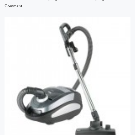
on
Comment
Fakir
Granada
Deluxe
Kumandalı
Kuru
Vakum
Süpürgesi
Özellikleri