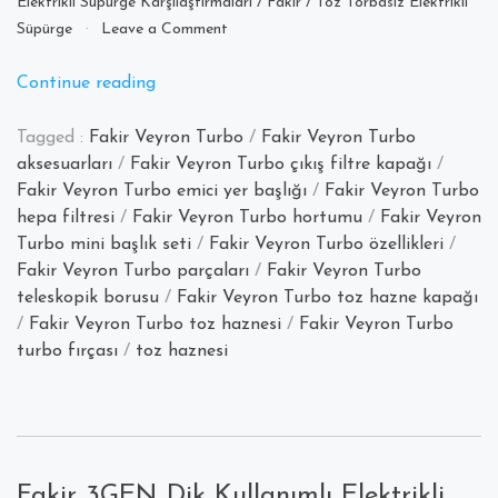
Elektrikli Süpürge Karşılaştırmaları
/
Fakir
/
Toz Torbasız Elektrikli
on
Süpürge
Leave a Comment
Fakir
Veyron
“Fakir
Continue reading
Turbo
Veyron
Elektrikli
Tagged :
Fakir Veyron Turbo
/
Fakir Veyron Turbo
Turbo
Süpürgesinin
aksesuarları
/
Fakir Veyron Turbo çıkış filtre kapağı
/
Parçaları
Elektrikli
Nereden
Fakir Veyron Turbo emici yer başlığı
/
Fakir Veyron Turbo
Süpürgesinin
Temin
hepa filtresi
/
Fakir Veyron Turbo hortumu
/
Fakir Veyron
Parçaları
Edilir
Turbo mini başlık seti
/
Fakir Veyron Turbo özellikleri
/
Nereden
?
Fakir Veyron Turbo parçaları
/
Fakir Veyron Turbo
Temin
teleskopik borusu
/
Fakir Veyron Turbo toz hazne kapağı
Edilir
/
Fakir Veyron Turbo toz haznesi
/
Fakir Veyron Turbo
?”
turbo fırçası
/
toz haznesi
Fakir 3GEN Dik Kullanımlı Elektrikli