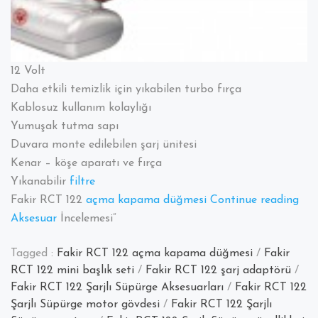
12 Volt
Daha etkili temizlik için yıkabilen turbo fırça
Kablosuz kullanım kolaylığı
Yumuşak tutma sapı
Duvara monte edilebilen şarj ünitesi
Kenar – köşe aparatı ve fırça
Yıkanabilir
filtre
“Fak
Fakir RCT 122
açma kapama düğmesi
Continue reading
RC
Aksesuar
İncelemesi”
122
Tagged :
Fakir RCT 122 açma kapama düğmesi
/
Fakir
Şarj
RCT 122 mini başlık seti
/
Fakir RCT 122 şarj adaptörü
/
Süp
Fakir RCT 122 Şarjlı Süpürge Aksesuarları
/
Fakir RCT 122
Şarjlı Süpürge motor gövdesi
/
Fakir RCT 122 Şarjlı