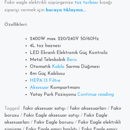
Fakir eagle elektrikli süpürgenize
toz torbas
ı kızağı
siparişi vermek için
buraya tıklayınız…
Özellikleri:
2400W max. 220/240V 50/60Hz
4L toz haznesi
LED Ekranlı Elektronik Güç Kontrolü
Metal Teleskobik
Boru
Otomatik
Kablo
Sarma Düğmesi
8m Güç Kablosu
HEPA 13 Filtre
Aksesuar
Kompartmanı
“Fakir
Yatay Park Pozisyonu
Continue reading
Eagle
Elektrikl
Tagged :
fakir aksesuar satışı
/
fakir aksesuarları
/
Fakir
Süpürg
borusu
/
Fakir Eagle aksesuar satışı
/
Fakir Eagle
Toz
aksesuarları
/
Fakir Eagle borusu
/
Fakir Eagle elektrikli
Torbası
süpürge
/
Fakir Eagle emici başlığı
/
Fakir Eagle emici