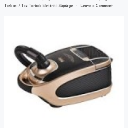
on
Torbası
/
Toz Torbalı Elektrikli Süpürge
Leave a Comment
Fakir
Eagle
Elektrikli
Süpürgen
Toz
Torbası
Kızağını
Satışı
Nerede
Yapılmak