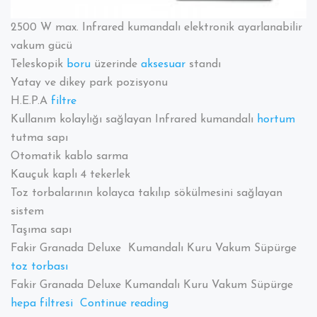
2500 W max. Infrared kumandalı elektronik ayarlanabilir
vakum gücü
Teleskopik
boru
üzerinde
aksesuar
standı
Yatay ve dikey park pozisyonu
H.E.P.A
filtre
Kullanım kolaylığı sağlayan Infrared kumandalı
hortum
tutma sapı
Otomatik kablo sarma
Kauçuk kaplı 4 tekerlek
Toz torbalarının kolayca takılıp sökülmesini sağlayan
sistem
Taşıma sapı
Fakir Granada Deluxe Kumandalı Kuru Vakum Süpürge
toz torbası
Fakir Granada Deluxe Kumandalı Kuru Vakum Süpürge
“Fakir
hepa filtresi
Continue reading