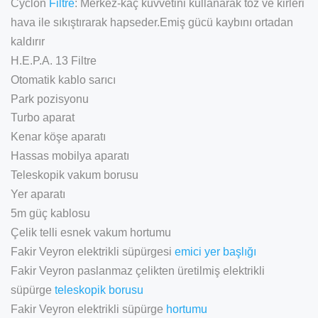
Cyclon
Filtre
: Merkez-kaç kuvvetini kullanarak toz ve kirleri
hava ile sıkıştırarak hapseder.Emiş gücü kaybını ortadan
kaldırır
H.E.P.A. 13 Filtre
Otomatik kablo sarıcı
Park pozisyonu
Turbo aparat
Kenar köşe aparatı
Hassas mobilya aparatı
Teleskopik vakum borusu
Yer aparatı
5m güç kablosu
Çelik telli esnek vakum hortumu
Fakir Veyron elektrikli süpürgesi
emici yer başlığı
Fakir Veyron paslanmaz çelikten üretilmiş elektrikli
süpürge
teleskopik borusu
Fakir Veyron elektrikli süpürge
hortumu