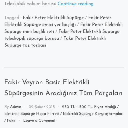
“Fakir
Teleskobik vakum borusu
Continue reading
Peter
Tagged :
Fakir Peter Elektrikli Süpürge
/
Fakir Peter
Elektrikli
Elektrikli Süpürge emici yer başlığı
/
Fakir Peter Elektrikli
Süpürge
Süpürge mini başlık seti
/
Fakir Peter Elektrikli Süpürge
Aksesuarları”
teleskopik süpürge borusu
/
Fakir Peter Elektrikli
Süpürge toz torbası
Fakir Veyron Basic Elektrikli
Süpürgesinin Aradığınız Tüm Parçaları
By
Admin
02 Şubat 2015
250 TL - 500 TL Fiyat Aralığı
/
Elektrikli Süpürge Hepa Filtresi
/
Elektrikli Süpürge Karşılaştırmaları
on
/
Fakir
Leave a Comment
Fakir