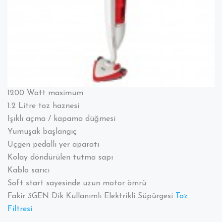
1200 Watt maximum
1.2 Litre toz haznesi
Işıklı açma / kapama düğmesi
Yumuşak başlangıç
Üçgen pedallı yer aparatı
Kolay döndürülen tutma sapı
Kablo sarıcı
Soft start sayesinde uzun motor ömrü
Fakir 3GEN Dik Kullanımlı Elektrikli Süpürgesi
Toz
Filtresi