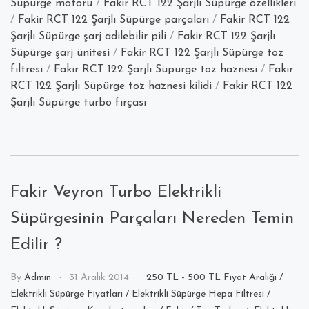
Süpürge motoru
/
Fakir RCT 122 Şarjlı Süpürge özellikleri
/
Fakir RCT 122 Şarjlı Süpürge parçaları
/
Fakir RCT 122
Şarjlı Süpürge şarj adilebilir pili
/
Fakir RCT 122 Şarjlı
Süpürge şarj ünitesi
/
Fakir RCT 122 Şarjlı Süpürge toz
filtresi
/
Fakir RCT 122 Şarjlı Süpürge toz haznesi
/
Fakir
RCT 122 Şarjlı Süpürge toz haznesi kilidi
/
Fakir RCT 122
Şarjlı Süpürge turbo fırçası
Fakir Veyron Turbo Elektrikli
Süpürgesinin Parçaları Nereden Temin
Edilir ?
By
Admin
31 Aralık 2014
250 TL - 500 TL Fiyat Aralığı
/
Elektrikli Süpürge Fiyatları
/
Elektrikli Süpürge Hepa Filtresi
/