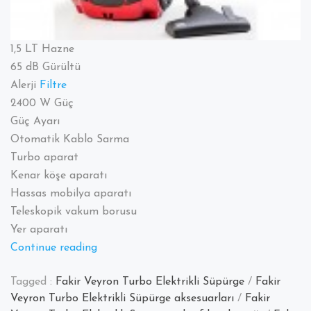
1,5 LT Hazne
65 dB Gürültü
Alerji
Filtre
2400 W Güç
Güç Ayarı
Otomatik Kablo Sarma
Turbo aparat
Kenar köşe aparatı
Hassas mobilya aparatı
Teleskopik vakum borusu
Yer aparatı
“Fakir
Continue reading
Veyron
Tagged :
Fakir Veyron Turbo Elektrikli Süpürge
/
Fakir
Turbo
Veyron Turbo Elektrikli Süpürge aksesuarları
/
Fakir
Elektrikli