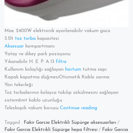
Max. 2400W elektronik ayarlanabilir vakum gücü
3.5lt
toz torba
kapasitesi
Aksesuar
kompartmanı
Yatay ve dikey park pozisyonu
Yıkanabilir H. E. P. A 13
filtre
Kullanım kolaylığı sağlayan
hortum
tutma sapı
Kapak kapatma düğmesiOtomatik Kablo sarma
Yön tekerleği
Toz torbalarının kolayca takılıp sökülmesini sağlayan
sistem6mt kablo uzunluğu
“Fakir
Teleskopik vakum borusu
Continue reading
Garcia
Tagged :
Fakir Garcia Elektrikli Süpürge aksesuarları
/
Elektrikli
Fakir Garcia Elektrikli Süpürge hepa filtresi
/
Fakir Garcia
Süpürge