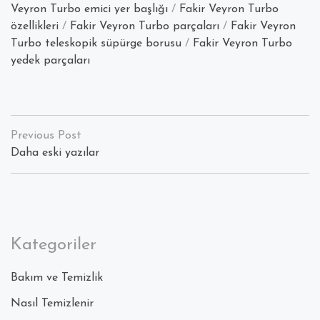
Veyron Turbo emici yer başlığı
/
Fakir Veyron Turbo
özellikleri
/
Fakir Veyron Turbo parçaları
/
Fakir Veyron
Turbo teleskopik süpürge borusu
/
Fakir Veyron Turbo
yedek parçaları
Yazı
dolaşımı
Daha eski yazılar
Kategoriler
Bakım ve Temizlik
Nasıl Temizlenir