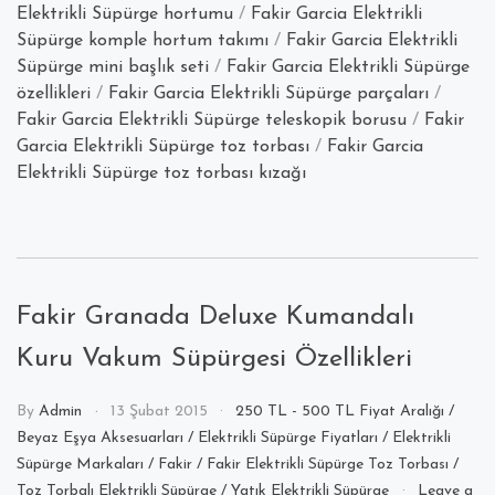
Elektrikli Süpürge hortumu
/
Fakir Garcia Elektrikli
Aksesuarları”
Süpürge komple hortum takımı
/
Fakir Garcia Elektrikli
Süpürge mini başlık seti
/
Fakir Garcia Elektrikli Süpürge
özellikleri
/
Fakir Garcia Elektrikli Süpürge parçaları
/
Fakir Garcia Elektrikli Süpürge teleskopik borusu
/
Fakir
Garcia Elektrikli Süpürge toz torbası
/
Fakir Garcia
Elektrikli Süpürge toz torbası kızağı
Fakir Granada Deluxe Kumandalı
Kuru Vakum Süpürgesi Özellikleri
By
Admin
13 Şubat 2015
250 TL - 500 TL Fiyat Aralığı
/
Beyaz Eşya Aksesuarları
/
Elektrikli Süpürge Fiyatları
/
Elektrikli
Süpürge Markaları
/
Fakir
/
Fakir Elektrikli Süpürge Toz Torbası
/
Toz Torbalı Elektrikli Süpürge
/
Yatık Elektrikli Süpürge
Leave a