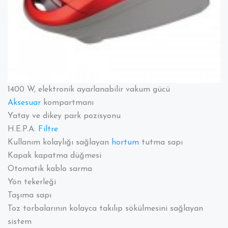
1400 W, elektronik ayarlanabilir vakum gücü
Aksesuar
kompartmanı
Yatay ve dikey park pozisyonu
H.E.P.A.
Filtre
Kullanım kolaylığı sağlayan
hortum
tutma sapı
Kapak kapatma düğmesi
Otomatik kablo sarma
Yön tekerleği
Taşıma sapı
Toz torbalarının kolayca takılıp sökülmesini sağlayan
sistem