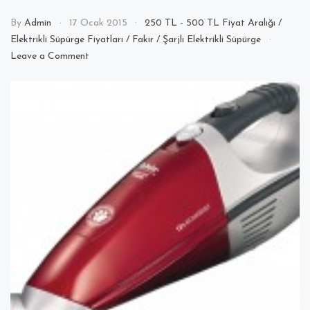
By
Admin
17 Ocak 2015
250 TL - 500 TL Fiyat Aralığı
/
Elektrikli Süpürge Fiyatları
/
Fakir
/
Şarjlı Elektrikli Süpürge
on
Leave a Comment
Fakir
RCT
122
Şarjlı
Süpürge
Aksesuar
İncelemesi