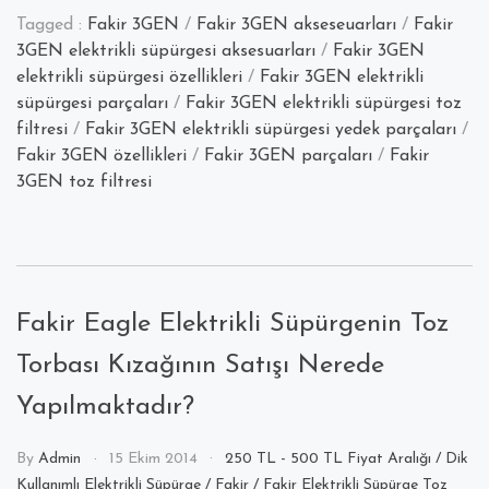
Tagged :
Fakir 3GEN
/
Fakir 3GEN akseseuarları
/
Fakir
3GEN elektrikli süpürgesi aksesuarları
/
Fakir 3GEN
elektrikli süpürgesi özellikleri
/
Fakir 3GEN elektrikli
süpürgesi parçaları
/
Fakir 3GEN elektrikli süpürgesi toz
filtresi
/
Fakir 3GEN elektrikli süpürgesi yedek parçaları
/
Fakir 3GEN özellikleri
/
Fakir 3GEN parçaları
/
Fakir
3GEN toz filtresi
Fakir Eagle Elektrikli Süpürgenin Toz
Torbası Kızağının Satışı Nerede
Yapılmaktadır?
By
Admin
15 Ekim 2014
250 TL - 500 TL Fiyat Aralığı
/
Dik
Kullanımlı Elektrikli Süpürge
/
Fakir
/
Fakir Elektrikli Süpürge Toz