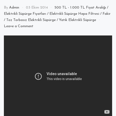
By
Admin
03 Ekim 2014
500 TL - 1.000 TL Fiyat Aralığı
/
Elektrikli Süpürge Fiyatları
/
Elektrikli Süpürge Hepa Filtresi
/
Fakir
/
Toz Torbasız Elektrikli Süpürge
/
Yatık Elektrikli Süpürge
on
Leave a Comment
Fakir
Veyron
Turbo
Toz
Torbasız
Kuru
Vakum
Süpürgesi
İncelemesi.