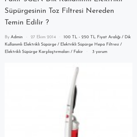
Süpürgesinin Toz Filtresi Nereden
Temin Edilir ?
By
Admin
27 Ekim 2014
100 TL - 250 TL Fiyat Aralığı
/
Dik
Kullanımlı Elektrikli Süpürge
/
Elektrikli Süpürge Hepa Filtresi
/
Fakir
Elektrikli Süpürge Karşılaştırmaları
/
Fakir
3 yorum
3GEN
Dik
Kullanımlı
Elektrikli
Süpürgesinin
Toz
Filtresi
Nereden
Temin
Edilir
?
için