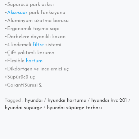
•Süpürücü park askısı
•
Aksesuar
park fonksiyonu
•Alüminyum uzatma borusu
•Ergonomik taşıma sapı
•Darbelere dayanıklı kazan
•4 kademeli
filtre
sistemi
•Çift yalıtımlı koruma
•Flexible
hortum
•Dikdörtgen ve ince emici uç
•Süpürücü uç
•GarantiSüresi 2
Tagged :
hyundai
/
hyundai hortumu
/
hyundai hvc 201
/
hyundai süpürge
/
hyundai süpürge torbası