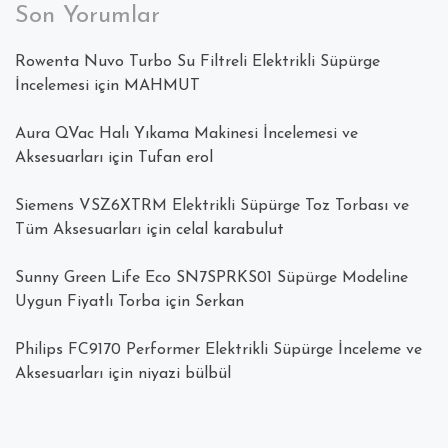
Son Yorumlar
Rowenta Nuvo Turbo Su Filtreli Elektrikli Süpürge
İncelemesi
için
MAHMUT
Aura QVac Halı Yıkama Makinesi İncelemesi ve
Aksesuarları
için
Tufan erol
Siemens VSZ6XTRM Elektrikli Süpürge Toz Torbası ve
Tüm Aksesuarları
için
celal karabulut
Sunny Green Life Eco SN7SPRKS01 Süpürge Modeline
Uygun Fiyatlı Torba
için
Serkan
Philips FC9170 Performer Elektrikli Süpürge İnceleme ve
Aksesuarları
için
niyazi bülbül