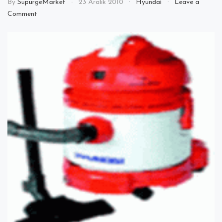
By
SupurgeMarket
23 Aralık 2010
Hyundai
Leave a
on
Comment
Hyundai
HVC
201
Elektrikli
Süpürge
İnceleme
ve
Aksesuarları