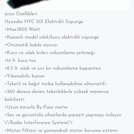
ürün Özellikleri
Hyundai HVC 201 Elektrikli Süpürge
•Max.1800 Watt
•Kazanlı model ıslak/kuru elektrikli süpürge
•Otomatik kablo sarıcısı
•Kuru ve ıslak kirleri vakumlama yeteneği
•14 lt. kuru toz
•8.5 lt. ıslak ve sıvı kir vakumlama kapasitesi
•Yıkanabilir kazan
•Tekstil ve kağıt torba kullanabilme alternatifi
•360 derece dönen tekerleklerle yüksek manevra
kabiliyeti
•Uzun ömürlü By-Pass motor
•Ses ve görüntülü cihazlarda parazit yapmayı önleyici
\’\’Radio Interference System\’\’
•Motor filtresi ve şamandralı motor koruma sistemi