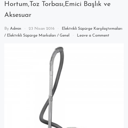
Hortum,Toz Torbası,Emici Başlık ve
Aksesuar
By
Admin
23 Nisan 2016
Elektrikli Süpürge Karşılaştırmaları
on
/
Elektrikli Süpürge Markaları
/
Genel
Leave a Comment
Vestel
Alize
Elektrikli
Süpürge
Hortum,T
Torbası,Em
Başlık
ve
Aksesuar