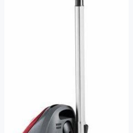
Toz
torbası,
Emici
Yer
Başlığı,
Hepa
Filtresi
Ve
Özellikleri