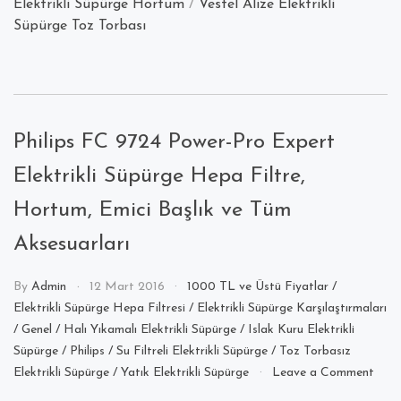
Elektrikli Süpürge Hortum
/
Vestel Alize Elektrikli
Süpürge Toz Torbası
Philips FC 9724 Power-Pro Expert
Elektrikli Süpürge Hepa Filtre,
Hortum, Emici Başlık ve Tüm
Aksesuarları
By
Admin
12 Mart 2016
1000 TL ve Üstü Fiyatlar
/
Elektrikli Süpürge Hepa Filtresi
/
Elektrikli Süpürge Karşılaştırmaları
/
Genel
/
Halı Yıkamalı Elektrikli Süpürge
/
Islak Kuru Elektrikli
Süpürge
/
Philips
/
Su Filtreli Elektrikli Süpürge
/
Toz Torbasız
on
Elektrikli Süpürge
/
Yatık Elektrikli Süpürge
Leave a Comment
Phili