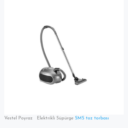
Toz
Torbalı
Hepa13
Filtreli
Elektrikli
Süpürge
Toz
torbası
Hepa13
Filtresi
Ve
Ürün
Özellikleri
Vestel Poyraz Elektrikli Süpürge
SMS toz torbası