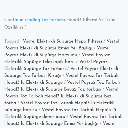
“Vestel
Continue reading
Toz torbas
ı Hepa13 Filtresi Ve Ürün
Poyraz
Özellikleri”
Toz
Tagged :
Vestel Elektrikli Süpürge Hepa Filtresi
/
Vestel
Torbalı
Poyraz Elektrikli Süpürge Emici Yer Başlığı
/
Vestel
Hepa13
Poyraz Elektrikli Süpürge Hortumu
/
Vestel Poyraz
Filtreli
Elektrikli Süpürge Teleskopik boru
/
Vestel Poyraz
Elektrikli
Elektrikli Süpürge Toz torbası
/
Vestel Poyraz Elektrikli
Süpürge
Süpürge Toz Torbası Kızağı
/
Vestel Poyraz Toz Torbalı
Hepa13 lü Elektrikli Süpürge
/
Vestel Poyraz Toz Torbalı
Hepa13 lü Elektrikli Süpürge Beyaz Toz torbası
/
Vestel
Poyraz Toz Torbalı Hepa13 lü Elektrikli Süpürge bez
torba
/
Vestel Poyraz Toz Torbalı Hepa13 lü Elektrikli
Süpürge borusu
/
Vestel Poyraz Toz Torbalı Hepa13 lü
Elektrikli Süpürge demir boru
/
Vestel Poyraz Toz Torbalı
Hepa13 lü Elektrikli Süpürge Emici Yer başlığı
/
Vestel