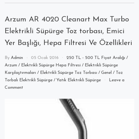
Arzum AR 4020 Cleanart Max Turbo
Elektrikli Süpürge Toz torbası, Emici
Yer Başlığı, Hepa Filtresi Ve Özellikleri
By
Admin
05 Ocak 2016
250 TL - 500 TL Fiyat Aralığı
/
Arzum
/
Elektrikli Süpürge Hepa Filtresi
/
Elektrikli Süpürge
Karşılaştırmaları
/
Elektrikli Süpürge Toz Torbası
/
Genel
/
Toz
Torbalı Elektrikli Süpürge
/
Yatık Elektrikli Süpürge
Leave a
on
Comment
Arzum
AR
4020
Cleanart
Max
Turbo
Elektrikli
Süpürge