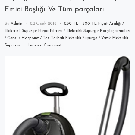
Emici Başlığı Ve Tüm parçaları
By
Admin
22 Ocak 2016
250 TL - 500 TL Fiyat Aralığı
/
Elektrikli Süpürge Hepa Filtresi
/
Elektrikli Süpürge Karşılaştırmaları
/
Genel
/
Hotpoint
/
Toz Torbalı Elektrikli Süpürge
/
Yatık Elektrikli
on
Süpürge
Leave a Comment
Hotpoint
Ariston
SL
D10
BDB
Elektrikli
Süpürge
Toz
Torbası,
Hepa
Filtresi,
Emici
Başlığı
Ve