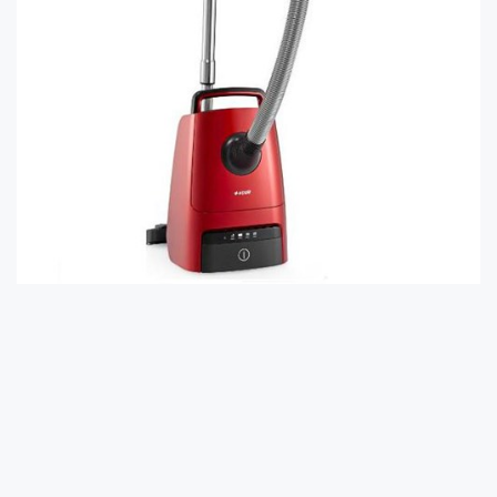
Süpürge
Parçaları
Ve
Ürün
Özellikleri