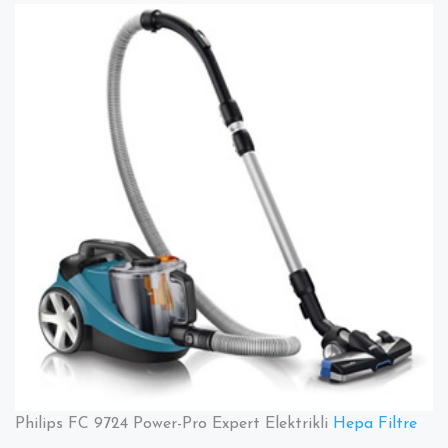
FC
9724
Powe
Pro
Expe
Elekt
Süpü
Hep
Filtre
Hort
Emic
Başlı
ve
Tüm
Akses
Philips FC 9724 Power-Pro Expert Elektrikli
Hepa Filtre