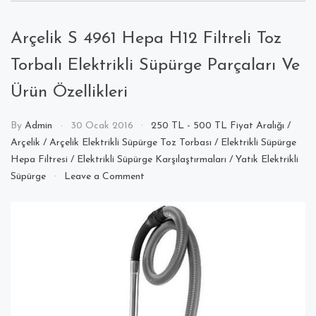
Arçelik S 4961 Hepa H12 Filtreli Toz
Torbalı Elektrikli Süpürge Parçaları Ve
Ürün Özellikleri
By
Admin
30 Ocak 2016
250 TL - 500 TL Fiyat Aralığı
/
Arçelik
/
Arçelik Elektrikli Süpürge Toz Torbası
/
Elektrikli Süpürge
Hepa Filtresi
/
Elektrikli Süpürge Karşılaştırmaları
/
Yatık Elektrikli
on
Süpürge
Leave a Comment
Arçelik
S
4961
Hepa
H12
Filtreli
Toz
Torbalı
Elektrikli