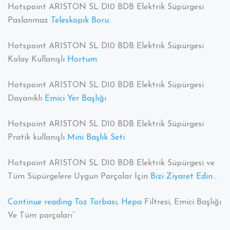
Hotspoint ARISTON SL D10 BDB Elektrik Süpürgesi
Paslanmaz
Teleskopik Boru
Hotspoint ARISTON SL D10 BDB Elektrik Süpürgesi
Kolay Kullanışlı
Hortum
Hotspoint ARISTON SL D10 BDB Elektrik Süpürgesi
Dayanıklı
Emici Yer Başlığı
Hotspoint ARISTON SL D10 BDB Elektrik Süpürgesi
Pratik kullanışlı
Mini Başlık Seti
Hotspoint ARISTON SL D10 BDB Elektrik Süpürgesi ve
Tüm Süpürgelere Uygun Parçalar İçin
Bizi Ziyaret Edin…
“Hotpoint
Continue reading
Toz Torbas
ı,
Hepa
Filtresi, Emici Başlığı
Ariston
Ve Tüm parçaları”
SL