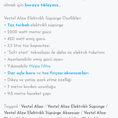
almak için
buraya tıklayınız
…
Vestel Alize Elektrikli Süpürge Özellikleri
•
Toz torbalı
elektrikli süpürge
• 2200 watt motor gücü
• 420 watt emiş gücü
• 3,5 litre toz kapasitesi
• “Soft start” teknolojisi ile daha az elektrik tüketimi
• Ayarlanabilir emiş gücü ayarı
• Yıkanabilir
Hepa
filtre
•
Dar uçlu boru
ve
toz fırçası aksesuarları
• Dikey ve yatay park etme özelliği
• 7 metre kordon uzunluğu
• 9,8 metre hareket çapı
Tagged :
Vestel Alize
/
Vestel Alize Elektrikli Süpürge
/
Vestel Alize Elektrikli Süpürge Aksesuar
/
Vestel Alize