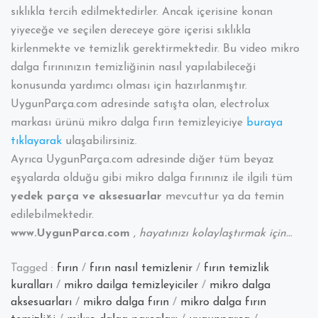
sıklıkla tercih edilmektedirler. Ancak içerisine konan
yiyeceğe ve seçilen dereceye göre içerisi sıklıkla
kirlenmekte ve temizlik gerektirmektedir. Bu video mikro
dalga fırınınızın temizliğinin nasıl yapılabileceği
konusunda yardımcı olması için hazırlanmıştır.
UygunParça.com adresinde satışta olan, electrolux
markası ürünü mikro dalga fırın temizleyiciye
buraya
tıklayarak
ulaşabilirsiniz.
Ayrıca UygunParça.com adresinde diğer tüm beyaz
eşyalarda olduğu gibi mikro dalga fırınınız ile ilgili tüm
yedek parça ve aksesuarlar
mevcuttur ya da temin
edilebilmektedir.
www.UygunParca.com
,
hayatınızı kolaylaştırmak için…
Tagged :
fırın
/
fırın nasıl temizlenir
/
fırın temizlik
kuralları
/
mikro dailga temizleyiciler
/
mikro dalga
aksesuarları
/
mikro dalga fırın
/
mikro dalga fırın