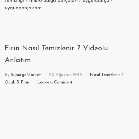
temizliği
/
mikro dalga parçaları
/
uygunparça
/
uygunparça.com
Fırın Nasıl Temizlenir ? Videolu
Anlatım
By
SupurgeMarket
20 Ağustos 2013
Nasıl Temizlenir
/
on
Ocak & Fırın
Leave a Comment
Fırın
Nasıl
Temizlenir
?
Videolu
Anlatım