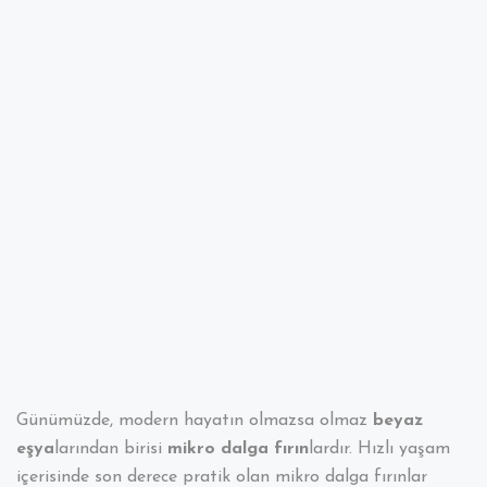
Mikro
Dalga
Fırın
Nasıl
Temizlenir
?
Günümüzde, modern hayatın olmazsa olmaz
beyaz
eşya
larından birisi
mikro dalga fırın
lardır. Hızlı yaşam
içerisinde son derece pratik olan mikro dalga fırınlar