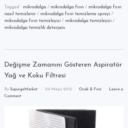
Tagged :
mikrodalga
/
mikrodalga fırın
/
mikrodalga fırın
nasıl temizlenir
/
mikrodalga fırın temizleme spreyi
/
mikrodalga fırın temizleyici
/
mikrodalga temizleyici
/
mikrodalga temizlik deterjanı
Değişme Zamanını Gösteren Aspiratör
Yağ ve Koku Filtresi
By
SupurgeMarket
04 Mayıs 2012
Ocak & Fırın
Leave a
on
Comment
Değişme
Zamanını
Gösteren
Aspiratör
Yağ