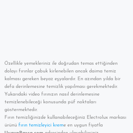
Özellikle yemekleriniz ile doğrudan temas ettiğinden
dolayı fırınlar çabuk kirlenebilen ancak daima temiz
kalması gereken beyaz eşyalardır. En azından yılda bir
defa derinlemesine temizlik yapılması gerekmektedir.
Yukarıdaki video fırınızın nasıl derinlemesine
temizlenebileceği konusunda püf noktaları
göstermektedir.
Fırın temizliğinizde kullanabileceğiniz Electrolux markası
ürünü
fırın temizleyici krem
e en uygun fiyatla
UygunParça.com
adresinden ulaşabilirsiniz.