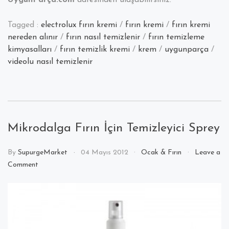
Tagged :
electrolux fırın kremi
/
fırın kremi
/
fırın kremi
nereden alınır
/
fırın nasıl temizlenir
/
fırın temizleme
kimyasalları
/
fırın temizlik kremi
/
krem
/
uygunparça
/
videolu nasıl temizlenir
Mikrodalga Fırın İçin Temizleyici Sprey
By
SupurgeMarket
04 Mayıs 2012
Ocak & Fırın
Leave a
on
Comment
Mikrodalga
Fırın
İçin
Temizleyici
Sprey