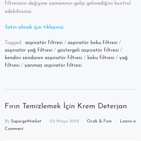
filtrenizin değişme zamanının gelip gelmediğini kontrol
edebilirsiniz.
Satın almak için tıklayınız.
Tagged :
aspiratör filtresi
/
aspiratör koku filtresi
/
aspiratör yağ filtresi
/
göstergeli aspiratör filtresi
/
kendini söndüren aspiratör filtresi
/
koku filtresi
/
yağ
filtresi
/
yanmaz aspiratör filtresi
Fırın Temizlemek İçin Krem Deterjan
By
SupurgeMarket
03 Mayıs 2012
Ocak & Fırın
Leave a
on
Comment
Fırın