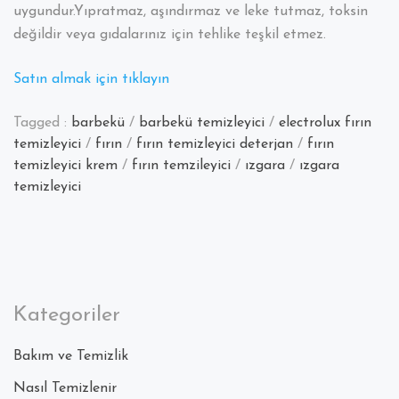
uygundur.Yıpratmaz, aşındırmaz ve leke tutmaz, toksin
değildir veya gıdalarınız için tehlike teşkil etmez.
Satın almak için tıklayın
Tagged :
barbekü
/
barbekü temizleyici
/
electrolux fırın
temizleyici
/
fırın
/
fırın temizleyici deterjan
/
fırın
temizleyici krem
/
fırın temzileyici
/
ızgara
/
ızgara
temizleyici
Kategoriler
Bakım ve Temizlik
Nasıl Temizlenir