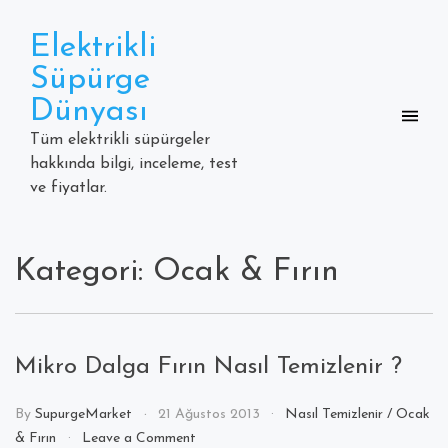
Skip
to
Elektrikli
content
Süpürge
Dünyası
Tüm elektrikli süpürgeler
hakkında bilgi, inceleme, test
ve fiyatlar.
Kategori: Ocak & Fırın
Mikro Dalga Fırın Nasıl Temizlenir ?
By
SupurgeMarket
21 Ağustos 2013
Nasıl Temizlenir
/
Ocak
on
& Fırın
Leave a Comment