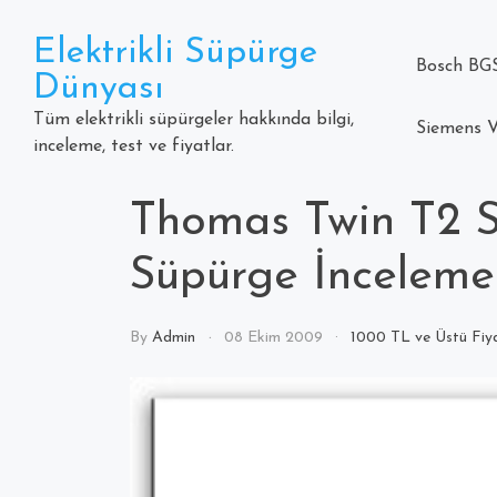
Skip
to
Elektrikli Süpürge
content
Bosch BGS
Dünyası
Tüm elektrikli süpürgeler hakkında bilgi,
Siemens V
inceleme, test ve fiyatlar.
Thomas Twin T2 Su 
Süpürge İnceleme
By
Admin
08 Ekim 2009
1000 TL ve Üstü Fiya