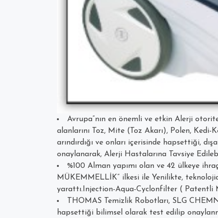
Avrupa”nın en önemli ve etkin Alerji otorit
alanlarını Toz, Mite (Toz Akarı), Polen, Ked
arındırdığı ve onları içerisinde hapsettiği, dış
onaylanarak, Alerji Hastalarına Tavsiye Edilebil
%100 Alman yapımı olan ve 42 ülkeye ihr
MÜKEMMELLİK” ilkesi ile Yenilikte, teknolojid
yarattı.Injection-Aqua-Cyclonfilter ( Patent
THOMAS Temizlik Robotları, SLG CHEMNIT
hapsettiği bilimsel olarak test edilip onaylanmı