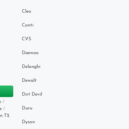
Cleo
Conti
CVS
Daewoo
Delonghi
Dewalt
Dirt Devil
e
/
Duru
e
/
n T2
Dyson