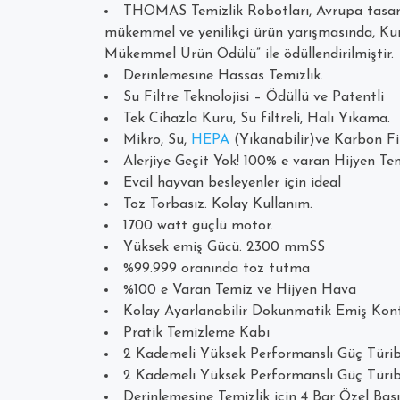
THOMAS Temizlik Robotları, Avrupa tasar
mükemmel ve yenilikçi ürün yarışmasında, Kuru
Mükemmel Ürün Ödülü” ile ödüllendirilmiştir.
Derinlemesine Hassas Temizlik.
Su Filtre Teknolojisi – Ödüllü ve Patentli
Tek Cihazla Kuru, Su filtreli, Halı Yıkama.
Mikro, Su,
HEPA
(Yıkanabilir)ve Karbon Fil
Alerjiye Geçit Yok! 100% e varan Hijyen Tem
Evcil hayvan besleyenler için ideal
Toz Torbasız. Kolay Kullanım.
1700 watt güçlü motor.
Yüksek emiş Gücü. 2300 mmSS
%99.999 oranında toz tutma
%100 e Varan Temiz ve Hijyen Hava
Kolay Ayarlanabilir Dokunmatik Emiş Kon
Pratik Temizleme Kabı
2 Kademeli Yüksek Performanslı Güç Türib
2 Kademeli Yüksek Performanslı Güç Türib
Derinlemesine Temizlik için 4 Bar Özel Ba