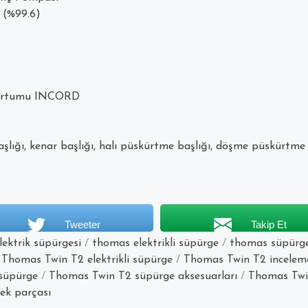
 (%99.6)
Hortumu INCORD
şlığı, kenar başlığı, halı püskürtme başlığı, döşme püskürtme
Tweeter
Takip Et
ektrik süpürgesi
/
thomas elektrikli süpürge
/
thomas süpürg
/
Thomas Twin T2 elektrikli süpürge
/
Thomas Twin T2 incelem
süpürge
/
Thomas Twin T2 süpürge aksesuarları
/
Thomas Twi
ek parçası