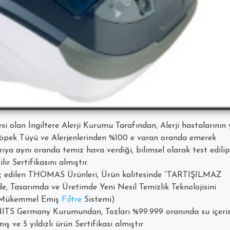
esi olan İngiltere Alerji Kurumu Tarafından, Alerji hastalarını
i-Köpek Tüyü ve Alerjenlerinden %100 e varan oranda emerek
arıya aynı oranda temiz hava verdiği, bilimsel olarak test edilip
ir Sertifikasını almıştır.
aç edilen THOMAS Ürünleri, Ürün kalitesinde ”TARTIŞILMAZ
e, Tasarımda ve Üretimde Yeni Nesil Temizlik Teknolojisini
li Mükemmel Emiş
Filtre
Sistemi)
S Germany Kurumundan, Tozları %99.999 oranında su içeris
ş ve 5 yıldızlı ürün Sertifikası almıştır