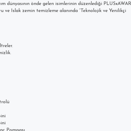
ım dünyasının önde gelen isimlerinin düzenlediği PLUSxAWA
 ve Islak zemin temizleme alanında ”Teknolojik ve Yenilikçi
treler.
izlik.
trolü
ini
ini
sınç Pompası