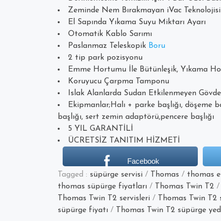
Zeminde Nem Bırakmayan iVac Teknolojisi
El Sapında Yıkama Suyu Miktarı Ayarı
Otomatik Kablo Sarımı
Paslanmaz Teleskopik
Boru
2 tip park pozisyonu
Emme Hortumu İle Bütünleşik, Yıkama 
Koruyucu Çarpma Tamponu
Islak Alanlarda Sudan Etkilenmeyen Gövde
Ekipmanlar;Halı + parke başlığı, döşeme ba
başlığı, sert zemin adaptörü,pencere başlığı
5 YIL GARANTİLİ
ÜCRETSİZ TANITIM HİZMETİ
Facebook
Tagged :
süpürge servisi
/
Thomas
/
thomas el
thomas süpürge fiyatları
/
Thomas Twin T2
Thomas Twin T2 servisleri
/
Thomas Twin T2 
süpürge fiyatı
/
Thomas Twin T2 süpürge yed