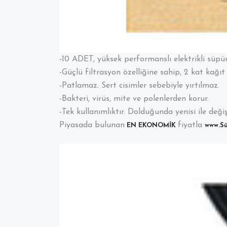
-10 ADET, yüksek performanslı elektrikli süpü
-Güçlü filtrasyon özelliğine sahip, 2 kat kağıt i
-Patlamaz. Sert cisimler sebebiyle yırtılmaz.
-Bakteri, virüs, mite ve polenlerden korur.
-Tek kullanımlıktır. Dolduğunda yenisi ile değişti
Piyasada bulunan
fiyatla
EN EKONOMİK
www.S