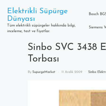
Skip
to
Elektrikli Süpürge
content
Bosch BGS
Dünyası
Tüm elektrikli süpürgeler hakkında bilgi,
Siemens V
inceleme, test ve fiyatlar.
Sinbo SVC 3438 El
Torbası
By
SupurgeMarket
11 Aralık 2009
Sinbo Elektr