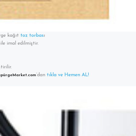
rge kağıt
toz torbas
ı
le imal edilmiştir.
rilir.
’dan
tıkla ve Hemen AL!
üpürgeMarket.com