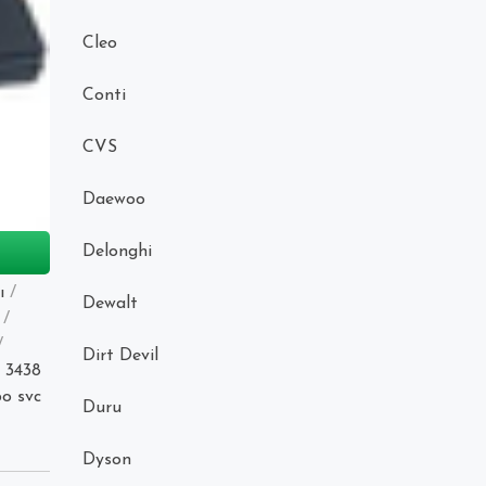
Cleo
Conti
CVS
Daewoo
Delonghi
ı
/
Dewalt
/
/
Dirt Devil
c 3438
bo svc
Duru
Dyson