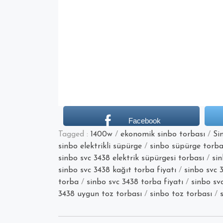
Facebook
Tagged :
1400w
/
ekonomik sinbo torbası
/
Si
sinbo elektrikli süpürge
/
sinbo süpürge torba
sinbo svc 3438 elektrik süpürgesi torbası
/
sin
sinbo svc 3438 kağıt torba fiyatı
/
sinbo svc 
torba
/
sinbo svc 3438 torba fiyatı
/
sinbo sv
3438 uygun toz torbası
/
sinbo toz torbası
/