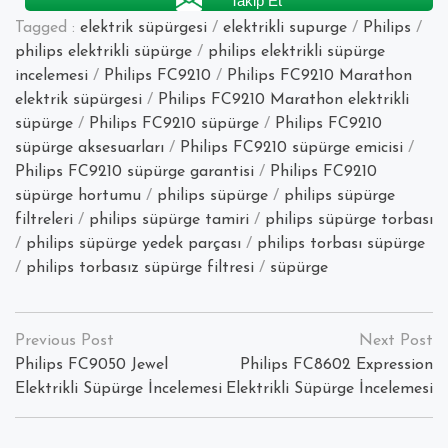
Takip Et
Tagged :
elektrik süpürgesi
/
elektrikli supurge
/
Philips
/
philips elektrikli süpürge
/
philips elektrikli süpürge
incelemesi
/
Philips FC9210
/
Philips FC9210 Marathon
elektrik süpürgesi
/
Philips FC9210 Marathon elektrikli
süpürge
/
Philips FC9210 süpürge
/
Philips FC9210
süpürge aksesuarları
/
Philips FC9210 süpürge emicisi
/
Philips FC9210 süpürge garantisi
/
Philips FC9210
süpürge hortumu
/
philips süpürge
/
philips süpürge
filtreleri
/
philips süpürge tamiri
/
philips süpürge torbası
/
philips süpürge yedek parçası
/
philips torbası süpürge
/
philips torbasız süpürge filtresi
/
süpürge
Yazı
dolaşımı
Philips FC9050 Jewel
Philips FC8602 Expression
Elektrikli Süpürge İncelemesi
Elektrikli Süpürge İncelemesi