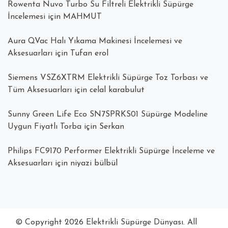
Rowenta Nuvo Turbo Su Filtreli Elektrikli Süpürge
İncelemesi
için
MAHMUT
Aura QVac Halı Yıkama Makinesi İncelemesi ve
Aksesuarları
için
Tufan erol
Siemens VSZ6XTRM Elektrikli Süpürge Toz Torbası ve
Tüm Aksesuarları
için
celal karabulut
Sunny Green Life Eco SN7SPRKS01 Süpürge Modeline
Uygun Fiyatlı Torba
için
Serkan
Philips FC9170 Performer Elektrikli Süpürge İnceleme ve
Aksesuarları
için
niyazi bülbül
© Copyright 2026
Elektrikli Süpürge Dünyası
. All