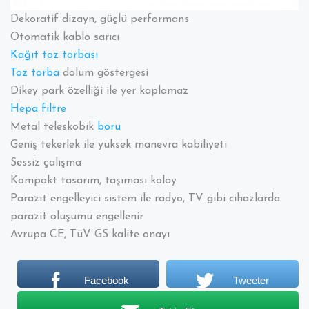
Dekoratif dizayn, güçlü performans
Otomatik kablo sarıcı
Kağıt toz torbası
Toz torba
dolum göstergesi
Dikey park özelliği ile yer kaplamaz
Hepa
filtre
Metal teleskobik
boru
Geniş tekerlek ile yüksek manevra kabiliyeti
Sessiz çalışma
Kompakt tasarım, taşıması kolay
Parazit engelleyici sistem ile radyo, TV gibi cihazlarda
parazit oluşumu engellenir
Avrupa CE, TüV GS kalite onayı
Facebook
Tweeter