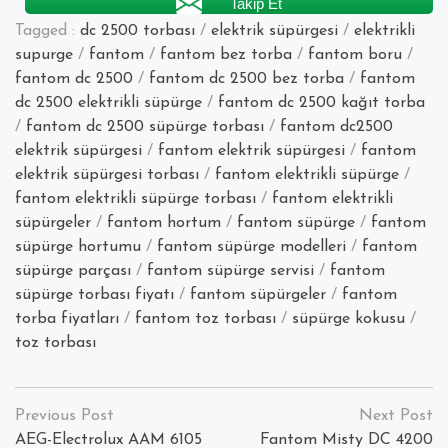
Takip Et
Tagged :
dc 2500 torbası
/
elektrik süpürgesi
/
elektrikli
supurge
/
fantom
/
fantom bez torba
/
fantom boru
/
fantom dc 2500
/
fantom dc 2500 bez torba
/
fantom
dc 2500 elektrikli süpürge
/
fantom dc 2500 kağıt torba
/
fantom dc 2500 süpürge torbası
/
fantom dc2500
elektrik süpürgesi
/
fantom elektrik süpürgesi
/
fantom
elektrik süpürgesi torbası
/
fantom elektrikli süpürge
/
fantom elektrikli süpürge torbası
/
fantom elektrikli
süpürgeler
/
fantom hortum
/
fantom süpürge
/
fantom
süpürge hortumu
/
fantom süpürge modelleri
/
fantom
süpürge parçası
/
fantom süpürge servisi
/
fantom
süpürge torbası fiyatı
/
fantom süpürgeler
/
fantom
torba fiyatları
/
fantom toz torbası
/
süpürge kokusu
/
toz torbası
Yazı
dolaşımı
AEG-Electrolux AAM 6105
Fantom Misty DC 4200