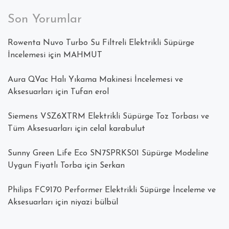
Son Yorumlar
Rowenta Nuvo Turbo Su Filtreli Elektrikli Süpürge
İncelemesi
için
MAHMUT
Aura QVac Halı Yıkama Makinesi İncelemesi ve
Aksesuarları
için
Tufan erol
Siemens VSZ6XTRM Elektrikli Süpürge Toz Torbası ve
Tüm Aksesuarları
için
celal karabulut
Sunny Green Life Eco SN7SPRKS01 Süpürge Modeline
Uygun Fiyatlı Torba
için
Serkan
Philips FC9170 Performer Elektrikli Süpürge İnceleme ve
Aksesuarları
için
niyazi bülbül