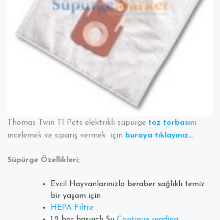
Thomas Twin T1 Pets elektrikli süpürge
toz torbası
nı
incelemek ve sipariş vermek için
buraya tıklayınız…
Süpürge Özellikleri;
Evcil Hayvanlarınızla beraber sağlıklı temiz
bir yaşam için
HEPA Filtre
“Thomas
1,2 bar basınçlı Su
Continue reading