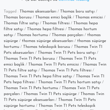
Twin
T1
Tagged :
Thomas aksesuarları
/
Thomas boru satışı
/
Pets
Thomas borusu
/
Thomas emici başlık
/
Thomas emicisi
/
Elektrikli
Thomas filtre satışı
/
Thomas filtresi
/
Thomas hepa
Süpürge
filtre satışı
/
Thomas hepa filtresi
/
Thomas hortum
Torbası
satışı
/
Thomas hortumu
/
Thomas parçaları
/
thomas
ve
süpürge
/
thomas süpürge aksesuarları
/
thomas süpürge
İncelemesi”
hortumu
/
Thomas teleskopik borusu
/
Thomas Twin T1
Pets aksesuarları
/
Thomas Twin T1 Pets boru satışı
/
Thomas Twin T1 Pets borusu
/
Thomas Twin T1 Pets
emici başlık
/
Thomas Twin T1 Pets emicisi
/
Thomas Twin
T1 Pets filtre satışı
/
Thomas Twin T1 Pets filtresi
/
Thomas Twin T1 Pets hepa filtre satışı
/
Thomas Twin T1
Pets hepa filtresi
/
Thomas Twin T1 Pets hortum satışı
/
Thomas Twin T1 Pets hortumu
/
Thomas Twin T1 Pets
parçaları
/
Thomas Twin T1 Pets süpürge
/
Thomas Twin
T1 Pets süpürge aksesuarları
/
Thomas Twin T1 Pets
süpürge hortumu
/
Thomas Twin T1 Pets teleskopik