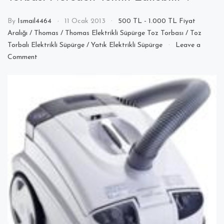
By
Ismail4464
11 Ocak 2013
500 TL - 1.000 TL Fiyat
Aralığı
/
Thomas
/
Thomas Elektrikli Süpürge Toz Torbası
/
Toz
Torbalı Elektrikli Süpürge
/
Yatık Elektrikli Süpürge
Leave a
on
Comment
Thomas
Hygiene
T2
Elektrikli
Süpürge
Torbası
Nereden
Temin
Edilebilir
?