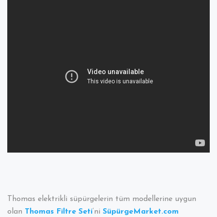
Elektrikli
Süpürge
/
Hygiene-
Box
Reklam
Videosu
Thomas elektrikli süpürgelerin tüm modellerine uygun
olan
Thomas Filtre Seti
‘ni
SüpürgeMarket.com