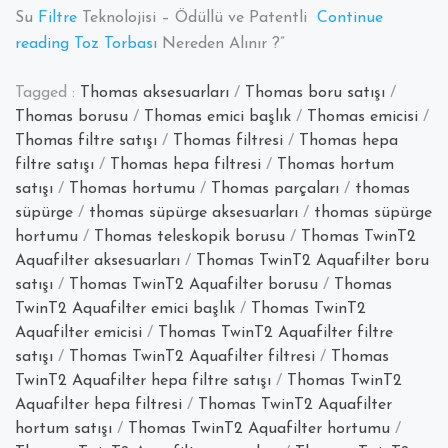
Su
Filtre
Teknolojisi – Ödüllü ve Patentli
Continue
“Thomas
reading
Toz Torbas
ı Nereden Alınır ?”
TwinT2
Tagged :
Thomas aksesuarları
/
Thomas boru satışı
/
Aquafilter
Thomas borusu
/
Thomas emici başlık
/
Thomas emicisi
/
Elektrik
Thomas filtre satışı
/
Thomas filtresi
/
Thomas hepa
Süpürgesi
filtre satışı
/
Thomas hepa filtresi
/
Thomas hortum
satışı
/
Thomas hortumu
/
Thomas parçaları
/
thomas
süpürge
/
thomas süpürge aksesuarları
/
thomas süpürge
hortumu
/
Thomas teleskopik borusu
/
Thomas TwinT2
Aquafilter aksesuarları
/
Thomas TwinT2 Aquafilter boru
satışı
/
Thomas TwinT2 Aquafilter borusu
/
Thomas
TwinT2 Aquafilter emici başlık
/
Thomas TwinT2
Aquafilter emicisi
/
Thomas TwinT2 Aquafilter filtre
satışı
/
Thomas TwinT2 Aquafilter filtresi
/
Thomas
TwinT2 Aquafilter hepa filtre satışı
/
Thomas TwinT2
Aquafilter hepa filtresi
/
Thomas TwinT2 Aquafilter
hortum satışı
/
Thomas TwinT2 Aquafilter hortumu
/