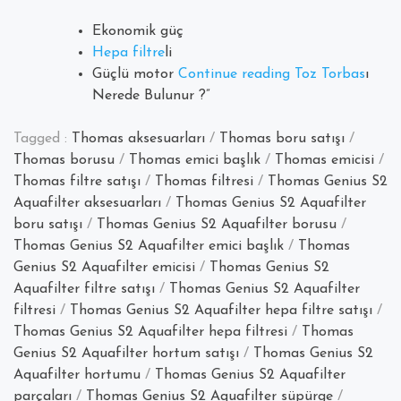
Ekonomik güç
Hepa filtre
li
“Thomas
Güçlü motor
Continue reading
Toz Torbas
ı
Genius
Nerede Bulunur ?”
S2
Aquafilter
Tagged :
Thomas aksesuarları
/
Thomas boru satışı
/
Elektrikli
Thomas borusu
/
Thomas emici başlık
/
Thomas emicisi
/
Süpürge
Thomas filtre satışı
/
Thomas filtresi
/
Thomas Genius S2
Aquafilter aksesuarları
/
Thomas Genius S2 Aquafilter
boru satışı
/
Thomas Genius S2 Aquafilter borusu
/
Thomas Genius S2 Aquafilter emici başlık
/
Thomas
Genius S2 Aquafilter emicisi
/
Thomas Genius S2
Aquafilter filtre satışı
/
Thomas Genius S2 Aquafilter
filtresi
/
Thomas Genius S2 Aquafilter hepa filtre satışı
/
Thomas Genius S2 Aquafilter hepa filtresi
/
Thomas
Genius S2 Aquafilter hortum satışı
/
Thomas Genius S2
Aquafilter hortumu
/
Thomas Genius S2 Aquafilter
parçaları
/
Thomas Genius S2 Aquafilter süpürge
/