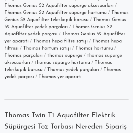
Thomas Genius S2 Aquafilter süpürge aksesuarları
/
Thomas Genius S2 Aquafilter süpürge hortumu
/
Thomas
Genius S2 Aquafilter teleskopik borusu
/
Thomas Genius
S2 Aquafilter yedek parçaları
/
Thomas Genius S2
Aquafilter yedek parçası
/
Thomas Genius S2 Aquafilter
yer aparatı
/
Thomas hepa filtre satışı
/
Thomas hepa
filtresi
/
Thomas hortum satışı
/
Thomas hortumu
/
Thomas parçaları
/
thomas süpürge
/
thomas süpürge
aksesuarları
/
thomas süpürge hortumu
/
Thomas
teleskopik borusu
/
Thomas yedek parçaları
/
Thomas
yedek parçası
/
Thomas yer aparatı
Thomas Twin T1 Aquafilter Elektrik
Süpürgesi Toz Torbası Nereden Sipariş