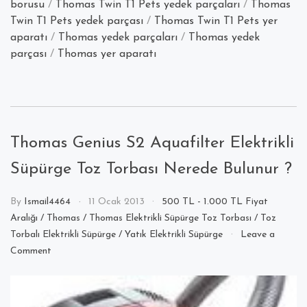
borusu
/
Thomas Twin T1 Pets yedek parçaları
/
Thomas
Twin T1 Pets yedek parçası
/
Thomas Twin T1 Pets yer
aparatı
/
Thomas yedek parçaları
/
Thomas yedek
parçası
/
Thomas yer aparatı
Thomas Genius S2 Aquafilter Elektrikli
Süpürge Toz Torbası Nerede Bulunur ?
By
Ismail4464
11 Ocak 2013
500 TL - 1.000 TL Fiyat
Aralığı
/
Thomas
/
Thomas Elektrikli Süpürge Toz Torbası
/
Toz
Torbalı Elektrikli Süpürge
/
Yatık Elektrikli Süpürge
Leave a
on
Comment
Thomas
Genius
S2
Aquafilter