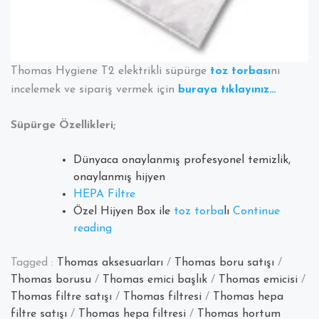
Thomas Hygiene T2 elektrikli süpürge
toz torbası
nı
incelemek ve sipariş vermek için
buraya tıklayınız…
Süpürge Özellikleri;
Dünyaca onaylanmış profesyonel temizlik,
onaylanmış hijyen
HEPA Filtre
Özel Hijyen Box ile
toz torba
lı
Continue
“Thomas
reading
Hygiene
T2
Tagged :
Thomas aksesuarları
/
Thomas boru satışı
/
Elektrikli
Thomas borusu
/
Thomas emici başlık
/
Thomas emicisi
/
Süpürge
Thomas filtre satışı
/
Thomas filtresi
/
Thomas hepa
Torbası
filtre satışı
/
Thomas hepa filtresi
/
Thomas hortum