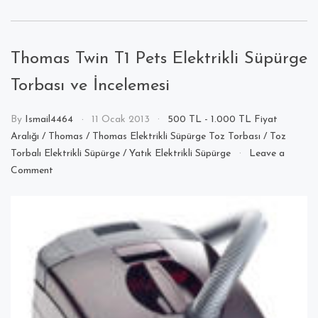
Thomas Twin T1 Pets Elektrikli Süpürge
Torbası ve İncelemesi
By
Ismail4464
11 Ocak 2013
500 TL - 1.000 TL Fiyat
Aralığı
/
Thomas
/
Thomas Elektrikli Süpürge Toz Torbası
/
Toz
Torbalı Elektrikli Süpürge
/
Yatık Elektrikli Süpürge
Leave a
on
Comment
Thomas
Twin
T1
Pets
Elektrikli
Süpürge
Torbası
ve
İncelemesi