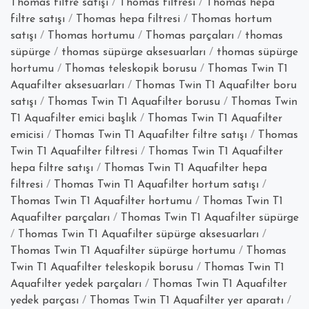
Thomas filtre satışı
/
Thomas filtresi
/
Thomas hepa
Süpürgesi
filtre satışı
/
Thomas hepa filtresi
/
Thomas hortum
satışı
/
Thomas hortumu
/
Thomas parçaları
/
thomas
süpürge
/
thomas süpürge aksesuarları
/
thomas süpürge
hortumu
/
Thomas teleskopik borusu
/
Thomas Twin T1
Aquafilter aksesuarları
/
Thomas Twin T1 Aquafilter boru
satışı
/
Thomas Twin T1 Aquafilter borusu
/
Thomas Twin
T1 Aquafilter emici başlık
/
Thomas Twin T1 Aquafilter
emicisi
/
Thomas Twin T1 Aquafilter filtre satışı
/
Thomas
Twin T1 Aquafilter filtresi
/
Thomas Twin T1 Aquafilter
hepa filtre satışı
/
Thomas Twin T1 Aquafilter hepa
filtresi
/
Thomas Twin T1 Aquafilter hortum satışı
/
Thomas Twin T1 Aquafilter hortumu
/
Thomas Twin T1
Aquafilter parçaları
/
Thomas Twin T1 Aquafilter süpürge
/
Thomas Twin T1 Aquafilter süpürge aksesuarları
/
Thomas Twin T1 Aquafilter süpürge hortumu
/
Thomas
Twin T1 Aquafilter teleskopik borusu
/
Thomas Twin T1
Aquafilter yedek parçaları
/
Thomas Twin T1 Aquafilter
yedek parçası
/
Thomas Twin T1 Aquafilter yer aparatı
/