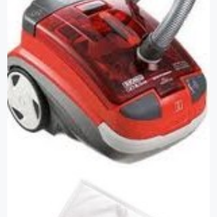
Elektrikli
Süpürge
Toz
Torbası
Nerede
Bulunur
?