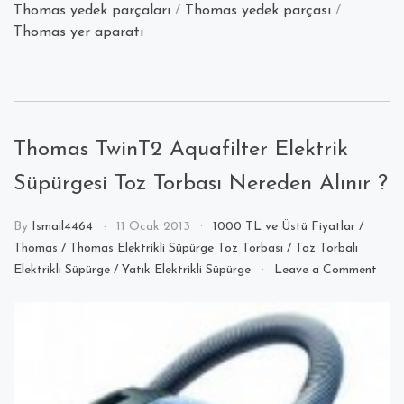
Thomas yedek parçaları
/
Thomas yedek parçası
/
Thomas yer aparatı
Thomas TwinT2 Aquafilter Elektrik
Süpürgesi Toz Torbası Nereden Alınır ?
By
Ismail4464
11 Ocak 2013
1000 TL ve Üstü Fiyatlar
/
Thomas
/
Thomas Elektrikli Süpürge Toz Torbası
/
Toz Torbalı
on
Elektrikli Süpürge
/
Yatık Elektrikli Süpürge
Leave a Comment
Tho
Twin
Aqua
Elekt
Süpü
Toz
Torb