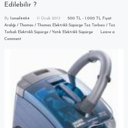
Edilebilir ?
By
Ismail4464
11 Ocak 2013
500 TL - 1.000 TL Fiyat
Aralığı
/
Thomas
/
Thomas Elektrikli Süpürge Toz Torbası
/
Toz
Torbalı Elektrikli Süpürge
/
Yatık Elektrikli Süpürge
Leave a
on
Comment
Thomas
Twin
T1
Aquafilter
Elektrik
Süpürgesi
Toz
Torbası
Nereden
Sipariş
Edilebilir
?