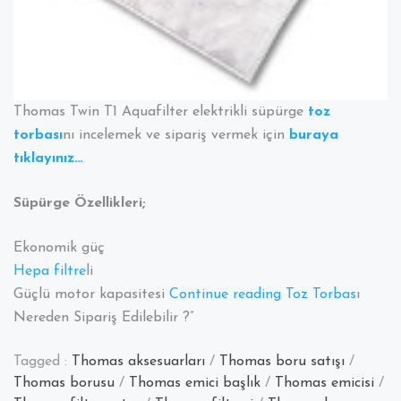
Thomas Twin T1 Aquafilter elektrikli süpürge
toz
torbası
nı incelemek ve sipariş vermek için
buraya
tıklayınız…
Süpürge Özellikleri;
Ekonomik güç
Hepa filtre
li
“Thomas
Güçlü motor kapasitesi
Continue reading
Toz Torbas
ı
Twin
Nereden Sipariş Edilebilir ?”
T1
Tagged :
Thomas aksesuarları
/
Thomas boru satışı
/
Aquafilter
Thomas borusu
/
Thomas emici başlık
/
Thomas emicisi
/
Elektrik