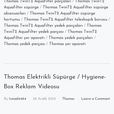
Thomas TwinT2 Aquafilter parçaları
/
Thomas TwinT2
Aquafilter süpürge
/
Thomas TwinT2 Aquafilter süpürge
aksesuarları
/
Thomas TwinT2 Aquafilter süpürge
hortumu
/
Thomas TwinT2 Aquafilter teleskopik borusu
/
Thomas TwinT2 Aquafilter yedek parçaları
/
Thomas
TwinT2 Aquafilter yedek parçası
/
Thomas TwinT2
Aquafilter yer aparatı
/
Thomas yedek parçaları
/
Thomas yedek parçası
/
Thomas yer aparatı
Thomas Elektrikli Süpürge / Hygiene-
Box Reklam Videosu
By
Ismail4464
28 Aralık 2012
Thomas
Leave a Comment
on
Thomas