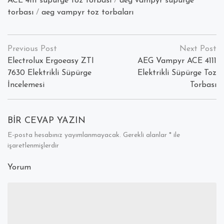
ACE 4111 süpürge toz torbası
/
aeg vampyr süpürge
torbası
/
aeg vampyr toz torbaları
Yazı
dolaşımı
Electrolux Ergoeasy ZTI
AEG Vampyr ACE 4111
7630 Elektrikli Süpürge
Elektrikli Süpürge Toz
İncelemesi
Torbası
BIR CEVAP YAZIN
E-posta hesabınız yayımlanmayacak.
Gerekli alanlar
*
ile
işaretlenmişlerdir
Yorum