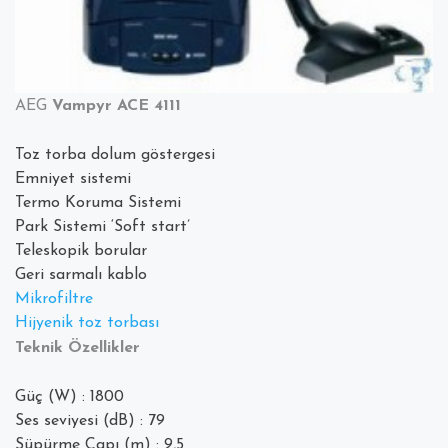
AEG
Vampyr ACE 4111
Toz torba dolum göstergesi
Emniyet sistemi
Termo Koruma Sistemi
Park Sistemi ‘Soft start’
Teleskopik borular
Geri sarmalı kablo
Mikrofiltre
H
ijyenik toz torbası
Teknik Özellikler
Güç (W) : 1800
Ses seviyesi (dB) : 79
Süpürme Çapı (m) : 9,5