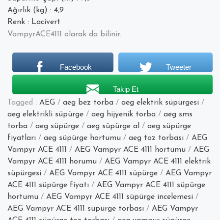
Ağırlık (kg) : 4,9
Renk : Lacivert
VampyrACE4111 olarak da bilinir.
Facebook
Tweeter
Takip Et
Tagged :
AEG
/
aeg bez torba
/
aeg elektrik süpürgesi
/
aeg elektrikli süpürge
/
aeg hijyenik torba
/
aeg sms
torba
/
aeg süpürge
/
aeg süpürge al
/
aeg süpürge
fiyatları
/
aeg süpürge hortumu
/
aeg toz torbası
/
AEG
Vampyr ACE 4111
/
AEG Vampyr ACE 4111 hortumu
/
AEG
Vampyr ACE 4111 horumu
/
AEG Vampyr ACE 4111 elektrik
süpürgesi
/
AEG Vampyr ACE 4111 süpürge
/
AEG Vampyr
ACE 4111 süpürge fiyatı
/
AEG Vampyr ACE 4111 süpürge
hortumu
/
AEG Vampyr ACE 4111 süpürge incelemesi
/
AEG Vampyr ACE 4111 süpürge torbası
/
AEG Vampyr